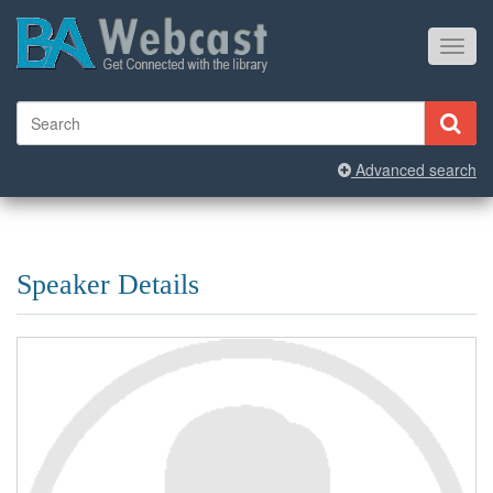
Toggl
navig
Advanced search
Speaker Details