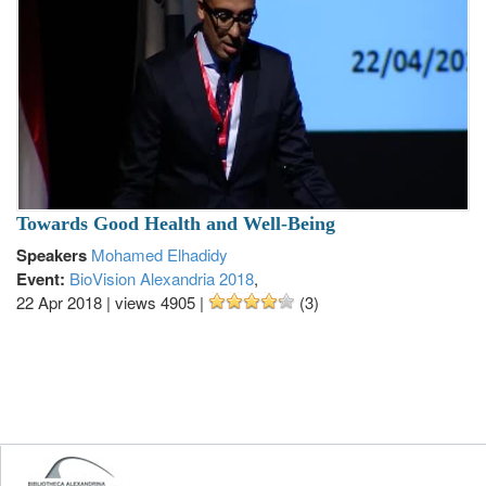
Towards Good Health and Well-Being
Speakers
Mohamed Elhadidy
Event:
BioVision Alexandria 2018
,
22 Apr 2018
|
views 4905
|
(3)