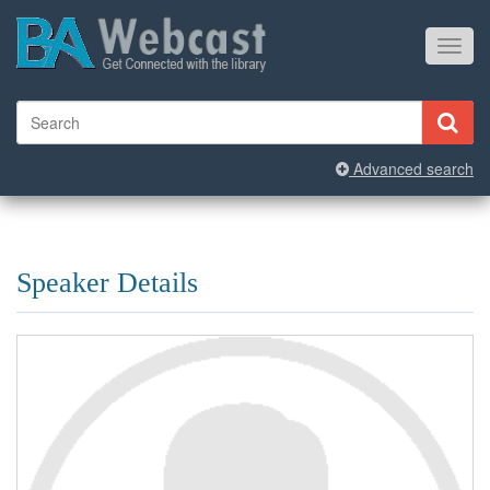
Toggl
navig
Advanced search
Speaker Details