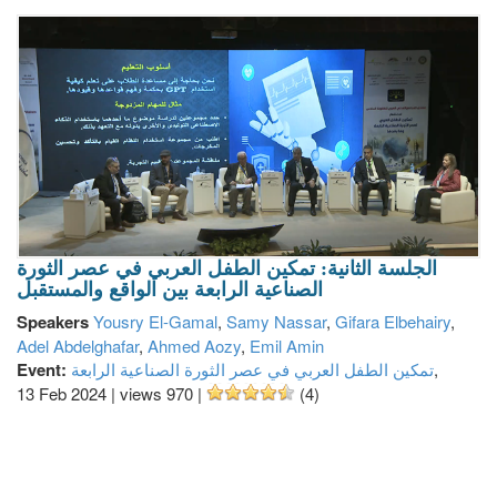
الجلسة الثانية: تمكين الطفل العربي في عصر الثورة
الصناعية الرابعة بين الواقع والمستقبل
Speakers
Yousry El-Gamal
,
Samy Nassar
,
Gifara Elbehairy
,
Adel Abdelghafar
,
Ahmed Aozy
,
Emil Amin
Event:
تمكين الطفل العربي في عصر الثورة الصناعية الرابعة
,
13 Feb 2024
|
views 970
|
(4)