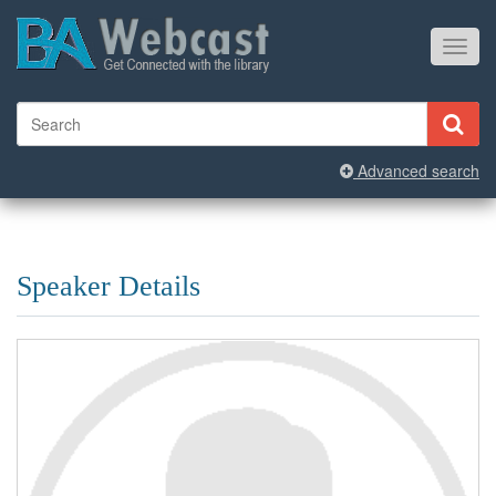
Toggl
navig
Advanced search
Speaker Details