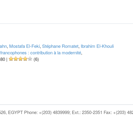
ahn
,
Mostafa El-Feki
,
Stéphane Romatet
,
Ibrahim El-Khouli
 francophones : contribution à la modernité
,
480
|
(6)
1526, EGYPT Phone: +(203) 4839999; Ext.: 2350-2351 Fax: +(203) 4